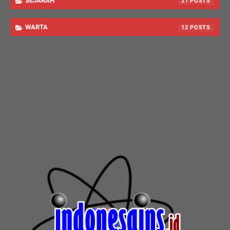
SEJARAH
21
WARTA
12