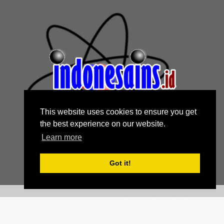
This website uses cookies to ensure you get
the best experience on our website.
Learn more
Got it!
Home
About
Contact Us
Privacy Policy
Disclaimer
Created By
Blogging
| Distributed By
Blogger Themes
| Redesign By
Indonesains.id