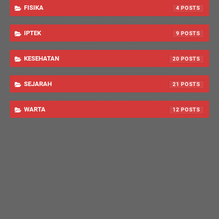
FISIKA
4
IPTEK
9
KESEHATAN
20
SEJARAH
21
WARTA
12