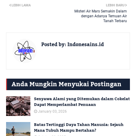
LEBIH LAMA
LEBIH BARU
Misteri Air Mars Semakin Dalam
dengan Adanya Temuan Air
Tanah Terbaru
Posted by:
Indonesains.id
Anda Mungkin Menyukai Postingan
Ini
Senyawa Alami yang Ditemukan dalam Cokelat
Dapat Memperlambat Penuaan
January 03, 2026
Batas Tertinggi Daya Tahan Manusia: Sejauh
Mana Tubuh Mampu Bertahan?