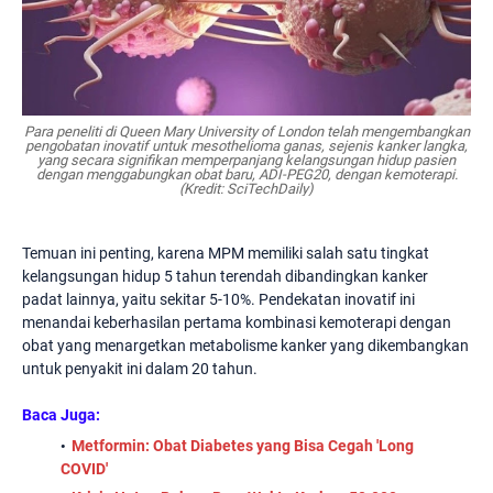
Para peneliti di Queen Mary University of London telah mengembangkan
pengobatan inovatif untuk mesothelioma ganas, sejenis kanker langka,
yang secara signifikan memperpanjang kelangsungan hidup pasien
dengan menggabungkan obat baru, ADI-PEG20, dengan kemoterapi.
(Kredit: SciTechDaily)
Temuan ini penting, karena MPM memiliki salah satu tingkat
kelangsungan hidup 5 tahun terendah dibandingkan kanker
padat lainnya, yaitu sekitar 5-10%. Pendekatan inovatif ini
menandai keberhasilan pertama kombinasi kemoterapi dengan
obat yang menargetkan metabolisme kanker yang dikembangkan
untuk penyakit ini dalam 20 tahun.
Baca Juga:
Metformin: Obat Diabetes yang Bisa Cegah 'Long
COVID'