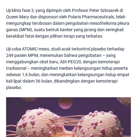
Uji klinis fase 3, yang dipimpin oleh Profesor Peter Szlosarek di
Queen Mary dan disponsori oleh Polaris Pharmaceuticals, telah
mengungkap terobosan dalam pengobatan mesothelioma pleura
ganas (MPM), suatu bentuk kanker yang jarang dan seringkali
berakibat fatal dengan pilihan terapi yang terbatas.
Uji coba ATOMIC-meso, studi acak terkontrol plasebo terhadap
249 pasien MPM, menemukan bahwa pengobatan – yang
menggabungkan obat baru, ADI-PEG20, dengan kemoterapi
tradisional – meningkatkan median kelangsungan hidup peserta
sebesar 1,6 bulan, dan meningkatkan kelangsungan hidup empat
kali lipat dalam 36 bulan, dibandingkan dengan kemoterapi
plasebo.