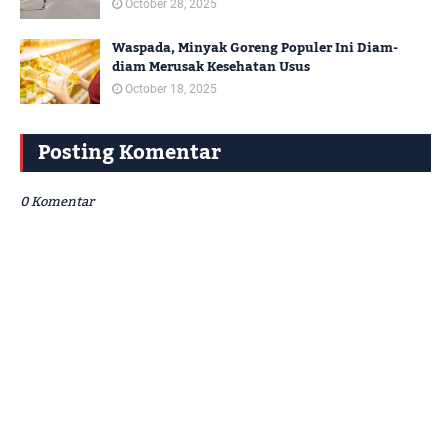
October 28, 2025
Waspada, Minyak Goreng Populer Ini Diam-
diam Merusak Kesehatan Usus
October 18, 2025
Posting Komentar
0 Komentar