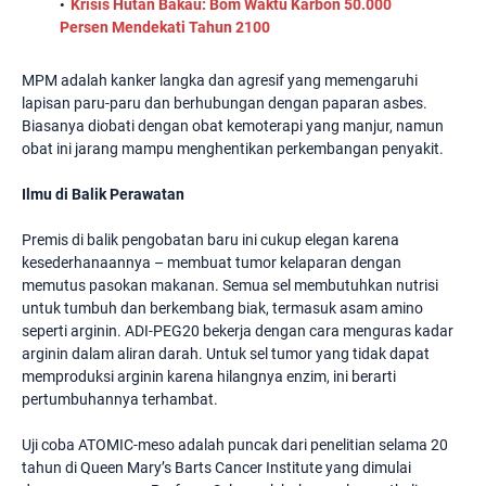
Krisis Hutan Bakau: Bom Waktu Karbon 50.000
Persen Mendekati Tahun 2100
MPM adalah kanker langka dan agresif yang memengaruhi
lapisan paru-paru dan berhubungan dengan paparan asbes.
Biasanya diobati dengan obat kemoterapi yang manjur, namun
obat ini jarang mampu menghentikan perkembangan penyakit.
Ilmu di Balik Perawatan
Premis di balik pengobatan baru ini cukup elegan karena
kesederhanaannya – membuat tumor kelaparan dengan
memutus pasokan makanan. Semua sel membutuhkan nutrisi
untuk tumbuh dan berkembang biak, termasuk asam amino
seperti arginin. ADI-PEG20 bekerja dengan cara menguras kadar
arginin dalam aliran darah. Untuk sel tumor yang tidak dapat
memproduksi arginin karena hilangnya enzim, ini berarti
pertumbuhannya terhambat.
Uji coba ATOMIC-meso adalah puncak dari penelitian selama 20
tahun di Queen Mary’s Barts Cancer Institute yang dimulai