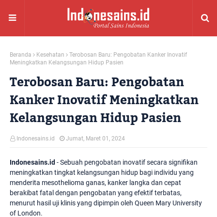
Beranda
Kesehatan
Terobosan Baru: Pengobatan Kanker Inovatif
Meningkatkan Kelangsungan Hidup Pasien
Terobosan Baru: Pengobatan
Kanker Inovatif Meningkatkan
Kelangsungan Hidup Pasien
Indonesains.id
Jumat, Maret 01, 2024
Indonesains.id
- Sebuah pengobatan inovatif secara signifikan
meningkatkan tingkat kelangsungan hidup bagi individu yang
menderita mesothelioma ganas, kanker langka dan cepat
berakibat fatal dengan pengobatan yang efektif terbatas,
menurut hasil uji klinis yang dipimpin oleh Queen Mary University
of London.