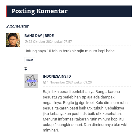
Posting Komentar
2 Komentar
BANG DAY | BEDE
22 Oktober 2024 pukul 07.57
Untung saya 10 tahun terakhir rajin minum kopi hehe
Balas
INDONESAINS.ID
1 November 2024 pukul 09.20
Rajin bkn berarti berlebihan ya Bang... karena
sesuatu yg berlebihan ttp aja ada dampak
negatifnya. Begitu jg dgn kopi. Kalo diminum rutin
sesuai takaran pasti baik utk tubuh. Sebaliknya
jika kebanyakan pasti tdk baik utk kesehatan.
Menurut informasi takaran rutin minum kopi itu
cukup 2 cangkir sehari. Dan diminumnya bkn wkt
mlm hari.