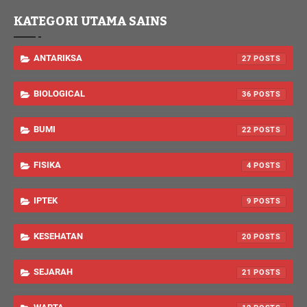
KATEGORI UTAMA SAINS
ANTARIKSA
27
BIOLOGICAL
36
BUMI
22
FISIKA
4
IPTEK
9
KESEHATAN
20
SEJARAH
21