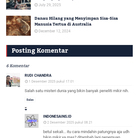
July 29, 2025
Danau Hilang yang Menyimpan Sisa-Sisa
Manusia Tertua di Australia
December 12, 2024
Posting Komentar
6 Komentar
RUDI CHANDRA
1 Desember 2025 pukul 17.01
Salah satu misteri dunia yang bikin banyak peneliti mikir nih.
Balas
INDONESAINS.ID
2 Desember 2025 pukul 08.21
betul sekali... itu cara mindahin patungnya aja udh
bikin mikir ya mas? ditambah lagi penemuan